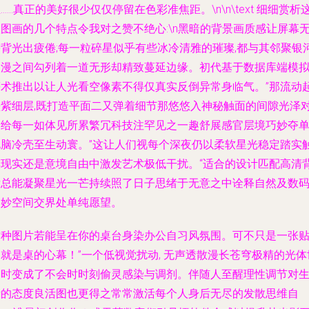
……真正的美好很少仅仅停留在色彩准焦距。\n\n\text 细细赏析
图画的几个特点令我对之赞不绝心:\n黑暗的背景画质感让屏幕
需背光出疲倦;每一粒碎星似乎有些冰冷清雅的璀璨,都与其邻聚银
漫漫之间勾列着一道无形却精致蔓延边缘。初代基于数据库端模
等术推出以让人光看空像素不得仅真实反倒异常身临气。”那流动
墨紫细层,既打造平面二又弹着细节那悠悠入神秘触面的间隙光泽
比给每一如体见所累繁冗科技注罕见之一趣舒展感官层境巧妙夺
电脑冷壳至生动寰。”这让人们视每个深夜仍以柔软星光稳定踏实
摸现实还是意境自由中激发艺术极低干扰。“适合的设计匹配高清
后总能凝聚星光一芒持续照了日子思绪于无意之中诠释自然及数
本妙空间交界处单纯愿望。
这种图片若能呈在你的桌台身染办公自习风氛围。可不只是一张
就是桌的心幕！”一个低视觉扰动, 无声透散漫长苍穹极精的光体
界时变成了不会时时刻偷灵感染与调剂。伴随人至醒理性调节对
活的态度良活图也更得之常常激活每个人身后无尽的发散思维自