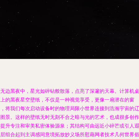
在无边黑夜中，星光如碎钻般散落，点亮了深邃的天幕。计算机
面上的黑夜星空壁纸，不仅是一种视觉享受，更像一扇潜在的窗
口，将我们每次启动设备时的物理局限小世界连接到浩瀚宇宙的
阔图景。这样的壁纸无时无刻不合之暗与光的艺术，也成很多创
者提升专注和审美私密体验源泉；其结构可由远近小碎芒或引人
思层组合起到主调感同意境拓放妙义场所慰藉网者技术几何世界