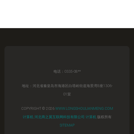
电话：0335-08**
地址：河北省秦皇岛市海港区白塔岭街道海景湾B座1306-
01室
COPYRIGHT © 2026
WWW.LONGSHOULIANMENG.COM
计算机
河北商之翼互联网科技有限公司
计算机
版权所有
SITEMAP