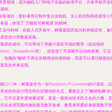
教育领域
：成为编程入门和电子实验的标准平台，许多学校开设
关课程。
创客项目
：爱好者用它制作复古游戏机、无人机控制系统甚至小
务器，体现了“万物皆可树莓派”的精神。
工业与科研
：在嵌入式开发中，树莓派因其低功耗和稳定性，被
于原型设计和数据采集。
树莓派的成功，不仅带动了单板计算机市场的繁荣（如后续的
rduino、BeagleBone等），还促进了开源硬件运动的发展。它证
明，电脑的“畅销”不再仅依赖商业性能指标，而是可以通过赋能创
和普及技术来实现。
四、
顾2012年，树莓派作为一款Raspberry Pi powered的计算机，
其革命性的设计理念和社区驱动的生态，重新定义了“畅销电脑”的
义。它不仅是年度销量冠军，更是一股推动技术民主化的力量，
今仍在全球范围内激励着无数开发者、教育者和爱好者探索数字