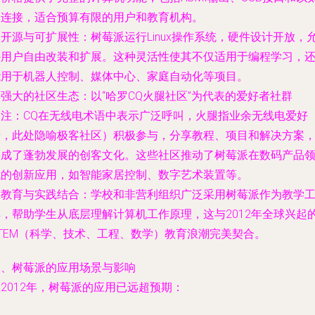
网连接，适合预算有限的用户和教育机构。
.
开源与可扩展性
：树莓派运行Linux操作系统，硬件设计开放，
许用户自由改装和扩展。这种灵活性使其不仅适用于编程学习，
能用于机器人控制、媒体中心、家庭自动化等项目。
.
强大的社区生态
：以“哈罗CQ火腿社区”为代表的爱好者社群
（注：CQ在无线电术语中表示广泛呼叫，火腿指业余无线电爱好
者，此处隐喻极客社区）积极参与，分享教程、项目和解决方案
形成了蓬勃发展的创客文化。这些社区推动了树莓派在数码产品
域的创新应用，如智能家居控制、数字艺术装置等。
.
教育与实践结合
：学校和非营利组织广泛采用树莓派作为教学
具，帮助学生从底层理解计算机工作原理，这与2012年全球兴起
STEM（科学、技术、工程、数学）教育浪潮完美契合。
三、树莓派的应用场景与影响
2012年，树莓派的应用已远超预期：