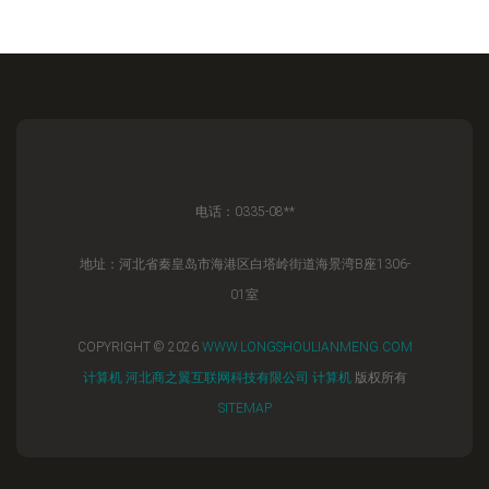
电话：0335-08**
地址：河北省秦皇岛市海港区白塔岭街道海景湾B座1306-
01室
COPYRIGHT © 2026
WWW.LONGSHOULIANMENG.COM
计算机
河北商之翼互联网科技有限公司
计算机
版权所有
SITEMAP