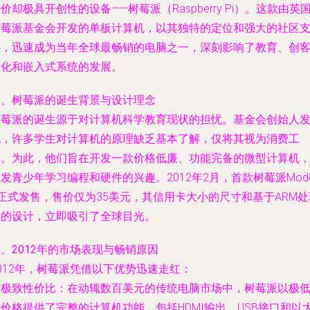
价却极具开创性的设备——树莓派（Raspberry Pi）。这款由英
树莓派基金会开发的单板计算机，以其独特的定位和强大的社区
持，迅速成为当年全球最畅销的电脑之一，深刻影响了教育、创
文化和嵌入式系统的发展。
一、树莓派的诞生背景与设计理念
树莓派的诞生源于对计算机科学教育现状的担忧。基金会创始人
现，许多学生对计算机的原理缺乏基本了解，仅将其视为消费工
具。为此，他们旨在开发一款价格低廉、功能完备的微型计算机
发青少年学习编程和硬件的兴趣。2012年2月，首款树莓派Mode
正式发售，售价仅为35美元，其信用卡大小的尺寸和基于ARM处
器的设计，立即吸引了全球目光。
、2012年的市场表现与畅销原因
012年，树莓派凭借以下优势迅速走红：
.
极致性价比
：在动辄数百美元的传统电脑市场中，树莓派以极
价格提供了完整的计算机功能，包括HDMI输出、USB接口和以