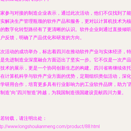
多家参与对接的制造企业表示，通过此次活动，他们不仅找到了
切实解决生产管理瓶颈的软件产品和服务，更对以计算机技术为
心的数字化转型路径有了更清晰的认识。软件企业则通过直接倾
用户反馈，明确了产品优化和研发的方向。
此次活动的成功举办，标志着四川在推动软件产业与实体经济，
别是先进制造业深度融合方面迈出了坚实一步。它不仅是一次产
和技术的展示，更是一个协同创新生态的构建。四川省将继续依
其在计算机科学与软件产业方面的优势，定期组织类似活动，深
产学研用合作，培育更多具有行业影响力的工业软件品牌，助力“
制造”向“四川智造”跨越，为我国制造强国建设贡献四川力量。
如若转载，请注明出处：
ttp://www.longshoulianmeng.com/product/88.html