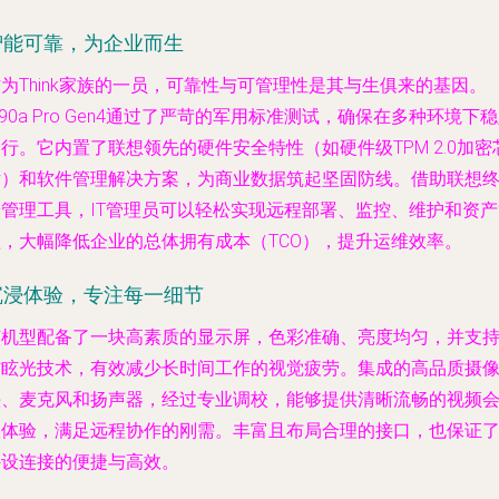
智能可靠，为企业而生
为Think家族的一员，可靠性与可管理性是其与生俱来的基因。
90a Pro Gen4通过了严苛的军用标准测试，确保在多种环境下
行。它内置了联想领先的硬件安全特性（如硬件级TPM 2.0加密
片）和软件管理解决方案，为商业数据筑起坚固防线。借助联想
端管理工具，IT管理员可以轻松实现远程部署、监控、维护和资产
理，大幅降低企业的总体拥有成本（TCO），提升运维效率。
沉浸体验，专注每一细节
该机型配备了一块高素质的显示屏，色彩准确、亮度均匀，并支
防眩光技术，有效减少长时间工作的视觉疲劳。集成的高品质摄
头、麦克风和扬声器，经过专业调校，能够提供清晰流畅的视频
议体验，满足远程协作的刚需。丰富且布局合理的接口，也保证
外设连接的便捷与高效。