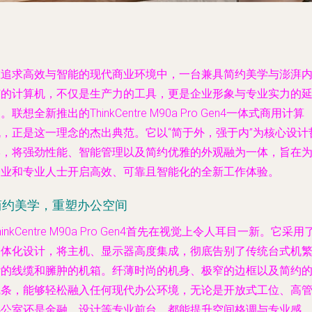
在追求高效与智能的现代商业环境中，一台兼具简约美学与澎湃
芯的计算机，不仅是生产力的工具，更是企业形象与专业实力的
。联想全新推出的ThinkCentre M90a Pro Gen4一体式商用计算
机，正是这一理念的杰出典范。它以“简于外，强于内”为核心设计
学，将强劲性能、智能管理以及简约优雅的外观融为一体，旨在
企业和专业人士开启高效、可靠且智能化的全新工作体验。
简约美学，重塑办公空间
hinkCentre M90a Pro Gen4首先在视觉上令人耳目一新。它采用
一体化设计，将主机、显示器高度集成，彻底告别了传统台式机
杂的线缆和臃肿的机箱。纤薄时尚的机身、极窄的边框以及简约
线条，能够轻松融入任何现代办公环境，无论是开放式工位、高
办公室还是金融、设计等专业前台，都能提升空间格调与专业感