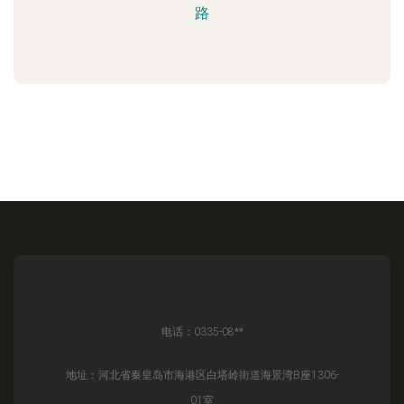
路
电话：0335-08**
地址：河北省秦皇岛市海港区白塔岭街道海景湾B座1306-
01室