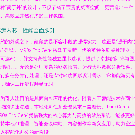
这种“简于外”的设计，不仅节省了宝贵的桌面空间，更营造出一种
注、高效且井然有序的工作氛围。
澎湃内芯，性能全面跃升
简约的外观之下，蕴藏的是不容小觑的强悍实力，这正是“强于内”
心理念。M90a Pro Gen4搭载了最新一代的英特尔酷睿处理器
高可选i9），并支持高性能独立显卡选项，提供了卓越的计算与图
处理能力。无论是处理复杂的财务报表、运行大型数据分析软件
进行多任务并行处理，还是应对轻度图形设计需求，它都能游刃
余，确保工作流程顺畅无阻。
尤为引人注目的是其面向AI应用的优化。随着人工智能技术在商业
域的快速渗透，本地化AI任务处理需求日益增长。ThinkCentre
90a Pro Gen4凭借强大的核心算力与高效的散热系统，能够更
支持本地AI推理、智能会议辅助、内容创作等新兴应用，助力企业
迈入智能化办公的新阶段。