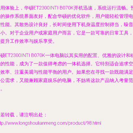
用体验上，华硕ET2300INTI B070K开机迅速，系统运行流畅。
装的操作系统界面友好，配合华硕的优化软件，用户能轻松管理
脑性能。其散热设计良好，长时间使用下机身温度控制得当，噪
较小。对于企业用户或家庭用户而言，它是一款可靠的日常工具
能提升工作效率与娱乐享受。
硕ET2300INTI B070K一体电脑以其实用的配置、优雅的设计和
定的性能，成为了一款值得考虑的一体机选择。它特别适合追求
间效率、注重美观与性能平衡的用户。如果您在寻找一款既能满
办公需求，又能兼顾家庭娱乐的电脑，不妨将这款产品纳入考量
围。
如若转载，请注明出处：
ttp://www.longshoulianmeng.com/product/98.html