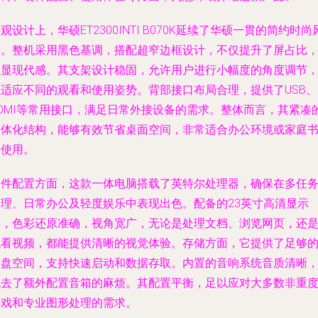
观设计上，华硕ET2300INTI B070K延续了华硕一贯的简约时尚
格。整机采用黑色基调，搭配超窄边框设计，不仅提升了屏占比
更显现代感。其支架设计稳固，允许用户进行小幅度的角度调节
以适应不同的观看和使用姿势。背部接口布局合理，提供了USB、
HDMI等常用接口，满足日常外接设备的需求。整体而言，其紧凑
一体化结构，能够有效节省桌面空间，非常适合办公环境或家庭
房使用。
硬件配置方面，这款一体电脑搭载了英特尔处理器，确保在多任
处理、日常办公及轻度娱乐中表现出色。配备的23英寸高清显示
屏，色彩还原准确，视角宽广，无论是处理文档、浏览网页，还
观看视频，都能提供清晰的视觉体验。存储方面，它提供了足够
硬盘空间，支持快速启动和数据存取。内置的音响系统音质清晰
免去了额外配置音箱的麻烦。其配置平衡，足以应对大多数非重
游戏和专业图形处理的需求。